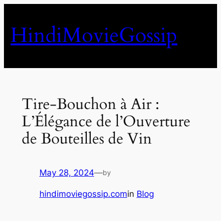
Skip
to
HindiMovieGossip
content
Tire-Bouchon à Air :
L’Élégance de l’Ouverture
de Bouteilles de Vin
May 28, 2024
—
by
hindimoviegossip.com
in
Blog