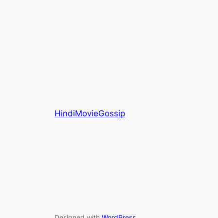
HindiMovieGossip
Designed with
WordPress