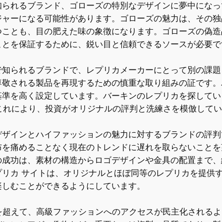
知られるブランド、ゴローズの特別なデザインに夢中になっ
ジャーになる可能性があります。ゴローズの魅力は、その独
つことも、目の肥えた味の象徴になります。ゴローズの偽造
ことを保証するために、鋭い目と信頼できるソースが必要で
で知られるブランドで、レプリカメーカーにとって別の課題
尊敬される製品を再現するための慎重な取り組みの証です。
基準を高く設定しています。バーキンのレプリカを探してい
これにより、投資がオリジナルの評判と洗練さを模倣して
デザインとハイファッションの魅力に対するブランドの評判
布を痛めることなく現在のトレンドに遅れを取らないことを
成功は、素材の構造からロゴデザインや金具の配置まで、
プリカ サイトは、オリジナルとほぼ同等のレプリカを提供
楽しむことができるようにしています。
を超えて、高級ファッションへのアクセスが民主化される