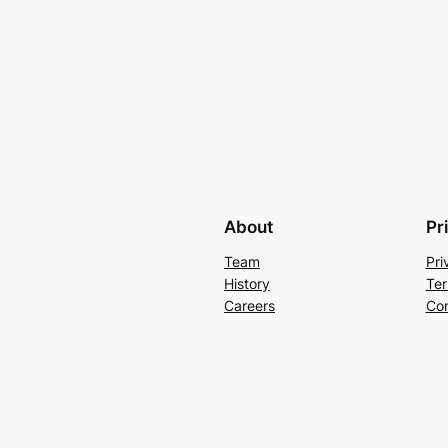
About
Pr
Team
Pri
History
Ter
Careers
Con