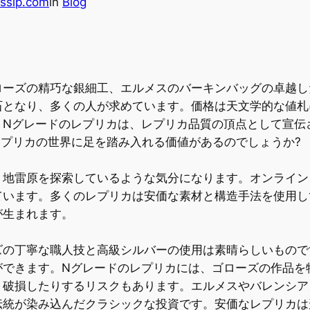
ssip.com
in
Blog
ローズの精巧な銀細工、エルメスのバーキンバッグの卓越し
石となり、多くの人が求めています。価格は天文学的な値札
。Nグレードのレプリカは、レプリカ品質の頂点として宣伝
レプリカの世界に足を踏み入れる価値があるのでしょうか?
、地雷原を探索しているような気分になります。オンライン
ています。多くのレプリカは安価な素材と構造手法を使用し
が生まれます。
ズの丁寧な職人技と高級シルバーの使用は素晴らしいもので
ができます。Nグレードのレプリカには、ゴローズの作品を
り破損したりするリスクもあります。エルメスやバレンシア
伝統が染み込んだクラシックな投資です。安価なレプリカは