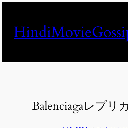
Skip
to
content
HindiMovieGossi
Balenciagaレ