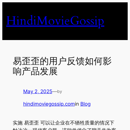
Skip
to
HindiMovieGossip
content
易歪歪的用户反馈如何影
响产品发展
May 2, 2025
—
by
hindimoviegossip.com
in
Blog
实施 易歪歪 可以让企业在不牺牲质量的情况下