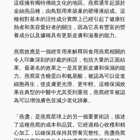
這樣擁有獨特傳統文化的地區。燕窩通常起源於
金絲燕品種，由鳥類用來築巢的硬唾液組成。這
種相對基本的活性成分實際上已經引起了健康狂
熱者和美容愛好者的關注，因為它具有豐富的營
養成分以及據稱具有更新皮膚和滋養的能力。
燕窩效應是一個經常用來解釋與食用燕窩相關的
令人印象深刻的好處的術語，包括大量的正面結
果。最著名的效果之一是其更新皮膚和保濕的能
力。燕窩富含糖蛋白和氨基酸，被認為可以促進
細胞再生，使皮膚更光滑、更年輕。這種保濕效
果在典型的中醫中尤其受到重視，燕窩經常被認
為可以增強膚色並減少老化跡象。
「燕盞」是燕窩星球上的另一個重要術語，描述
了這種燕窩的成本和品質。它經過精心收穫和精
心加工，以確保其保持其營養完整性。燕盞燕窩