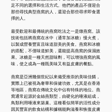
足不同的選擇和生活方式。他們的產品不僅迎合
那些尋找典型燕窩的人，還迎合那些尋求即食選
擇的人。
最受歡迎和最傳統的燕窩吃法之一是燉燕窩。該
技術包括將燕窩在水中（通常加冰糖）慢火煮，
以製成營養豐富且味道甜美的美食。燕窩和冰糖
的搭配，不僅味道鮮美，還能提高燕窩的保濕效
果。冰糖是一種天然甜味劑，可以增強燕窩的風
味，使之成為一種既美味又有益皮膚的餐點。
燕窩是亞洲幾個世紀以來備受推崇的美味佳餚，
實際上已被視為奢華和保健功效，尤其是在香港
等地區，燕窩在傳統文化中佔有特殊的地位。燕
窩通常起源於金絲燕類型，由硬化的唾液組成，
鳥類利用唾液來築巢。這種看似簡單的活性成分
因其豐富的飲食結構和據稱能夠滋養和恢復皮膚