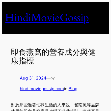
Skip
to
HindiMovieGossip
content
即食燕窩的營養成分與健
康指標
Aug 31, 2024
—
by
hindimoviegossip.com
in
Blog
對於那些過著忙碌生活的人來說，雀南風等品牌