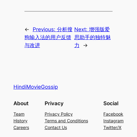
←
Previous:
分析搜
Next:
增强版爱
狗输入法的用户反馈
思助手的独特魅
与改进
力
→
HindiMovieGossip
About
Privacy
Social
Team
Privacy Policy
Facebook
History
Terms and Conditions
Instagram
Careers
Contact Us
Twitter/X