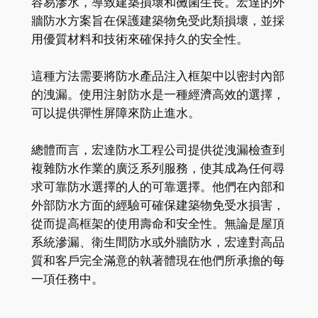
容易滲水，導致建築損壞和黴菌生長。宏達的外
牆防水方案旨在保護建築物免受此類損壞，並採
用優質材料和技術來確保持久的安全性。
這種方法需要將防水產品注入框架中以密封內部
的洩漏。使用注射防水是一種經濟高效的選擇，
可以提供彈性屏障來防止進水。
總體而言，宏達防水工程公司提供從洩漏檢查到
複雜防水作業的廣泛系列服務，使其成為任何尋
求可靠防水選擇的人的可靠選擇。他們在內部和
外部防水方面的經驗可確保建築物免受水損害，
從而提高框架的使用壽命和安全性。無論是屋頂
系統滲漏、衛生間防水或外牆防水，宏達對高品
質和客戶完全滿意的執著體現在他們所承擔的每
一項任務中。