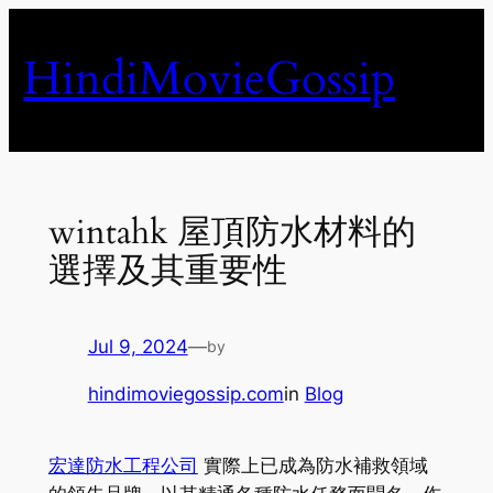
Skip
to
HindiMovieGossip
content
wintahk 屋頂防水材料的
選擇及其重要性
Jul 9, 2024
—
by
hindimoviegossip.com
in
Blog
宏達防水工程公司
實際上已成為防水補救領域