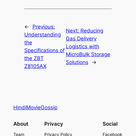
←
Previous:
Next:
Reducing
Understanding
Gas Delivery
the
Logistics with
Specifications of
MicroBulk Storage
the ZBT
Solutions
→
Z8105AX
HindiMovieGossip
About
Privacy
Social
Team
Privacy Policy
Facebook