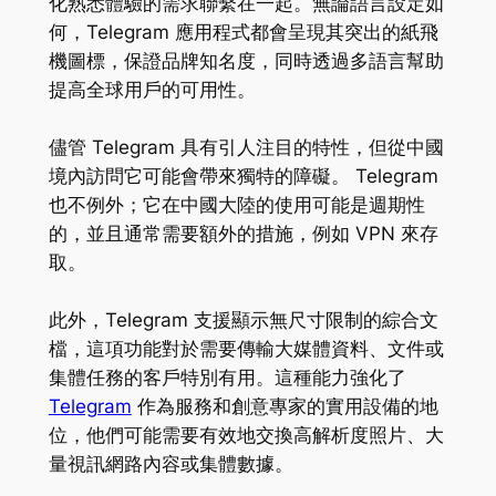
化熟悉體驗的需求聯繫在一起。無論語言設定如
何，Telegram 應用程式都會呈現其突出的紙飛
機圖標，保證品牌知名度，同時透過多語言幫助
提高全球用戶的可用性。
儘管 Telegram 具有引人注目的特性，但從中國
境內訪問它可能會帶來獨特的障礙。 Telegram
也不例外；它在中國大陸的使用可能是週期性
的，並且通常需要額外的措施，例如 VPN 來存
取。
此外，Telegram 支援顯示無尺寸限制的綜合文
檔，這項功能對於需要傳輸大媒體資料、文件或
集體任務的客戶特別有用。這種能力強化了
Telegram
作為服務和創意專家的實用設備的地
位，他們可能需要有效地交換高解析度照片、大
量視訊網路內容或集體數據。