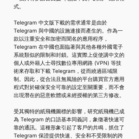
式。
Telegram 中文版下載的需求通常是由於
Telegram 與中國的設施連接而產生的。作為一
款以注重安全和加密而聞名的應用程序，
Telegram 在中國也面臨著與其他各種外國電子
系統類似的限制和封鎖。這實際上促使講中文的
個人或外籍人士尋找數位專用網路 (VPN) 等技
術來存取和下載 Telegram，從而繞過區域限
制。因此，從合法且無風險的平台購買官方應用
程式對於確保安全可靠的設定至關重要，而不會
出現潛在的惡意軟體或未經授權的第三方修改。
受其獨特的紙飛機圖標的影響，研究紙飛機已成
為 Telegram 的口語基本同義詞，象徵著快速可
靠的通訊。這種形象引起了客戶的共鳴，抓住了
Telegram 保證提供快速、安全和不受限制的跨