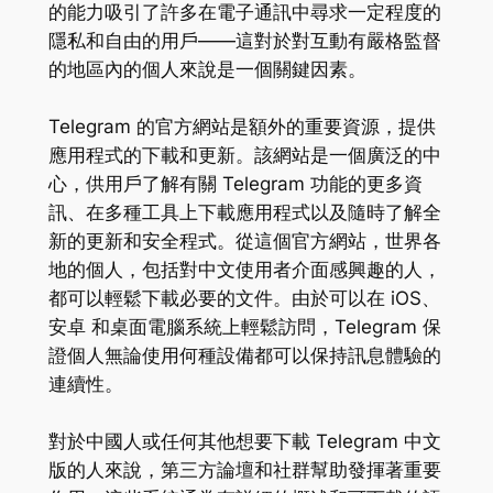
的能力吸引了許多在電子通訊中尋求一定程度的
隱私和自由的用戶——這對於對互動有嚴格監督
的地區內的個人來說是一個關鍵因素。
Telegram 的官方網站是額外的重要資源，提供
應用程式的下載和更新。該網站是一個廣泛的中
心，供用戶了解有關 Telegram 功能的更多資
訊、在多種工具上下載應用程式以及隨時了解全
新的更新和安全程式。從這個官方網站，世界各
地的個人，包括對中文使用者介面感興趣的人，
都可以輕鬆下載必要的文件。由於可以在 iOS、
安卓 和桌面電腦系統上輕鬆訪問，Telegram 保
證個人無論使用何種設備都可以保持訊息體驗的
連續性。
對於中國人或任何其他想要下載 Telegram 中文
版的人來說，第三方論壇和社群幫助發揮著重要