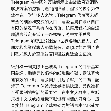
Telegram 在中國的經驗顯示出由於政府對網路
解決方案的控製而遇到的障礙，但它的吸引力依
然存在。對許多人來說，Telegram 代表著未經
審查的細節和交流的入口，這些品質在網路自由
有限的情況下具有內在價值。該應用程式的自適
應語言設定充當了一座橋樑，將中文用戶與
Telegram 加密生態社區中世界各地的親人、好
朋友和專業聯絡人聯繫起來。這項功能強調了應
用程式致力於克服語言障礙並促進全面互動。
紙飛機一詞實際上已成為 Telegram 的口語基本
同義詞，動機是其獨特的紙飛機符號，意味著快
速有效的互動。這張圖片引起了客戶的共鳴，記
錄了 Telegram 保證跨邊界提供快速、受保護和
不受限制的對話的重要性。在中文人群中，對紙
飛機中文版或紙飛機下載也有同樣的好奇心，這
直接與 Telegram 全球框架內對語言本地化或文