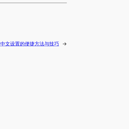
ram中文设置的便捷方法与技巧
→