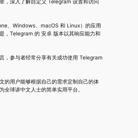
深入了解自定义 Telegram 设置和访问
Windows、macOS 和 Linux）的应用
legram 的 安卓 版本以其响应能力和
，参与者经常分享有关成功使用 Telegram
使讲中文的用户能够根据自己的需求定制自己的体
m 成为全球讲中文人士的简单实用平台。