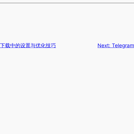
安卓版下载中的设置与优化技巧
Next:
Teleg