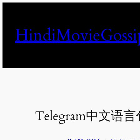
Skip
to
content
HindiMovieGossi
Telegram中文