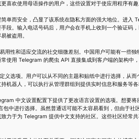
的用户或更喜欢使用母语操作的用户，这些设置对于使应用程序有
该过程简单而安全，凸显了该系统在隐私方面的强大地位。进入 Te
要手段。输入电话号码后，用户会在手机上收到一个验证码，
容易被盗用。
还注重易用性和适应交流的社交细微差别。中国用户可能有一些
用 Telegram 的爬虫 API 直接集成到客户端的架
比的自定义选项。用户可以从不同的主题和贴纸中进行选择，从
支持机器人，可以执行从管理群组到提供实时信息和服务等各
 Telegram 中文设置配置下提供了更改语言设置的选项。
的语言包中进行选择。虽然普通话可能不太容易看到，但由于
社区或致力于为 Telegram 提供中文支持的社区。这些社区