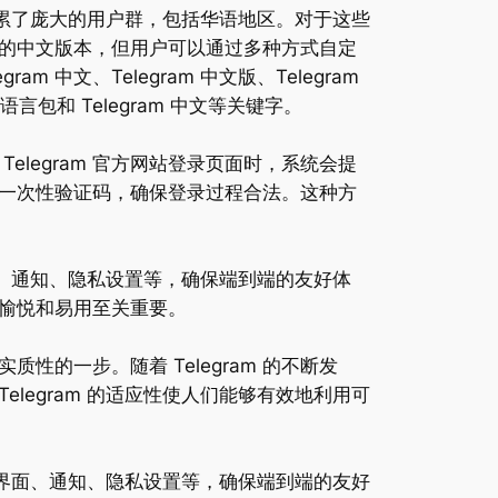
积累了庞大的用户群，包括华语地区。对于这些
出正式的中文版本，但用户可以通过多种方式自定
文、Telegram 中文版、Telegram
文语言包和 Telegram 中文等关键字。
elegram 官方网站登录页面时，系统会提
一次性验证码，确保登录过程合法。这种方
面、通知、隐私设置等，确保端到端的友好体
人愉悦和易用至关重要。
性的一步。随着 Telegram 的不断发
egram 的适应性使人们能够有效地利用可
户界面、通知、隐私设置等，确保端到端的友好