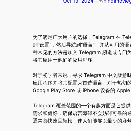
Oct 13, 2024
—
hindimovie
by
为了满足广大用户的选择，Telegram 在
到“设置”，然后导航到“语言”，并从可用
种常见的方法是加入 Telegram 频道或
将其应用于他们的应用程序。
对于初学者来说，寻求 Telegram 中文
应用程序并将其配置为首选语言。对于热切的中国用
Google Play Store 或 iPhone 设备
Telegram 覆盖范围的一个有趣方面是
需求和偏好，确保语言障碍不会妨碍可靠的通信。无论是从 
通常都快速且轻松，使人们能够以最少的麻烦加入 