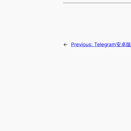
←
Previous:
Telegram