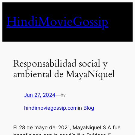
Skip
to
HindiMovieGossip
content
Responsabilidad social y
ambiental de MayaNíquel
Jun 27, 2024
—
by
hindimoviegossip.com
in
Blog
El 28 de mayo del 2021, MayaNíquel S.A fue