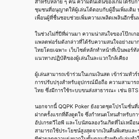
สําหรับหลาย ๆ คน ความตื่นเต้นของเกมได้รับก
ชุมชนที่อนุญาตให้ผู้เล่นโต้ตอบกับผู้อื่นเพ
เพื่อนผู้ที่ชื่นชอบช่วยเพิ่มความเพลิดเพลินอีกชั้นห
ในช่วงไม่กี่ปีที่ผ่านมา ความน่าสนใจของโป๊กเก
แพลตฟอร์มดังกล่าวที่ได้รับความสนใจอย่างมาก
ไทยโดยเฉพาะ เว็บไซต์หลักทําหน้าที่เป็นพอร์ทั
แนวทางปฏิบัติของผู้เล่นในละแวกใกล้เคียง
ผู้เล่นสามารถเข้าร่วมในเกมเงินสด เข้าร่วมทัวร์
การปรับปรุงสําหรับอุปกรณ์มือถือ ความสามารถในกา
ไทย ซึ่งมีการใช้ระบบขนส่งสาธารณะ เช่น BT
นอกจากนี้ QQPK Poker ยังอวดชุดโปรโมชั่นที่ส
ฝากครั้งแรกที่ดึงดูดใจ ซึ่งกําหนดโทนสําหรับ
อัปเกรดวีไอพี และโบนัสฉลองวันเกิดที่ไม่เหมือนใคร
สามารถใช้ประโยชน์สูงสุดจากเงินคืนพิเศษและร
พีช่วยลดความยุ่งยากในขั้นตอนสําหรับผู้เล่นท