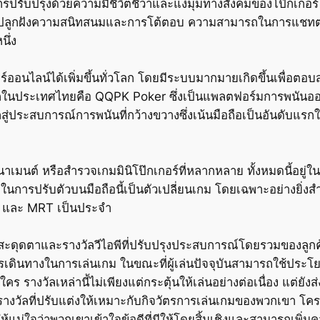
ารปรับปรุงด้วยความมีชีวิตชีวาและแง่มุมทางสังคมของโป๊กเกอ
ิ่มเติม ปลูกฝังความสนิทสนมและการโต้ตอบ ความสามารถในการแชท
นึ่ง
อร์ออนไลน์ได้เพิ่มขึ้นทั่วโลก โดยมีระบบมากมายเกิดขึ้นเพื่อ
ในประเทศไทยคือ QQPK Poker ซึ่งเป็นแพลตฟอร์มการพนันออนไลน์ท
ลสู่ประสบการณ์การพนันที่กว้างขวางซึ่งเน้นมือถือเป็นอันดับแร
นาเมนต์ หรือสํารวจเกมมินิโป๊กเกอร์ที่หลากหลาย ทั้งหมดนี้อยู่ใน
รปรับตัวบนมือถือนี้เป็นตัวเปลี่ยนเกม โดยเฉพาะอย่างยิ่งสําหรับผ
S และ MRT เป็นประจํา
ะดุดตาและรางวัลวีไอพีที่ปรับปรุงประสบการณ์โดยรวมของลูกค้า 
การเดินทางในการเล่นเกม ในขณะที่ผู้เล่นปัจจุบันสามารถใช้ประโ
 รางวัลเหล่านี้ไม่เพียงแต่กระตุ้นให้เล่นอย่างต่อเนื่อง แต่ยังส่งเส
างวัลที่ปรับแต่งให้เหมาะกับกิจวัตรการเล่นเกมของพวกเขา โค
ําให้แน่ใจว่าพวกเขาเข้าใจข้อดีที่มีให้โดยสิ้นเชิงและสามารถเ