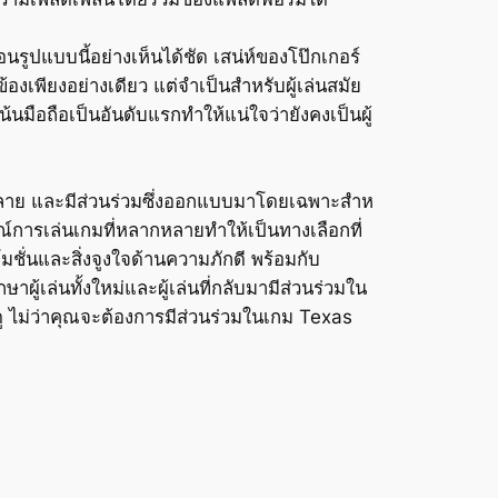
รูปแบบนี้อย่างเห็นได้ชัด เสน่ห์ของโป๊กเกอร์
พียงอย่างเดียว แต่จําเป็นสําหรับผู้เล่นสมัย
อถือเป็นอันดับแรกทําให้แน่ใจว่ายังคงเป็นผู้
าย และมีส่วนร่วมซึ่งออกแบบมาโดยเฉพาะสําห
การเล่นเกมที่หลากหลายทําให้เป็นทางเลือกที่
ชั่นและสิ่งจูงใจด้านความภักดี พร้อมกับ
ผู้เล่นทั้งใหม่และผู้เล่นที่กลับมามีส่วนร่วมใน
 ไม่ว่าคุณจะต้องการมีส่วนร่วมในเกม Texas