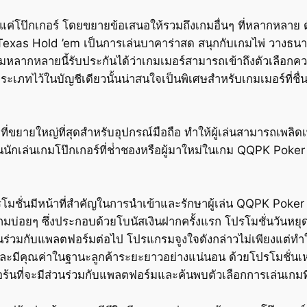
งไว้แค่โป๊กเกอร์ โดยขยายข้อเสนอให้รวมถึงเกมอื่นๆ ที่หลากหลา
xas Hold ’em เป็นการเล่นบาคาร่าสด สนุกกับเกมไพ่ วางธนาคา
ความหลากหลายนี้รับประกันได้ว่าเกมเมอร์สามารถเข้าถึงตัวเลือก
ะเภทไว้ในบัญชีเดียวนั้นน่าสนใจเป็นพิเศษสําหรับเกมเมอร์ที่
ี่ขยายใหญ่ที่สุดสําหรับอุปกรณ์มือถือ ทําให้ผู้เล่นสามารถเพลิ
นนักเล่นเกมโป๊กเกอร์ที่ช่ําชองหรือผู้มาใหม่ในเกม QQPK Poker
มชั่นมีหน้าที่สําคัญในการนําเข้าและรักษาผู้เล่น QQPK Poker 
กมบ่อยๆ ซึ่งประกอบด้วยโบนัสเงินฝากครั้งแรก โปรโมชั่นวันหยุ
ส่วนร่วมกับแพลตฟอร์มต่อไป โปรแกรมจูงใจดังกล่าวไม่เพียงแต่ทํ
ค่าและมีคุณค่าในฐานะลูกค้าระยะยาวอย่างแน่นอน ด้วยโปรโมชั่นเห
รือร้นที่จะมีส่วนร่วมกับแพลตฟอร์มและค้นพบตัวเลือกการเล่นเก