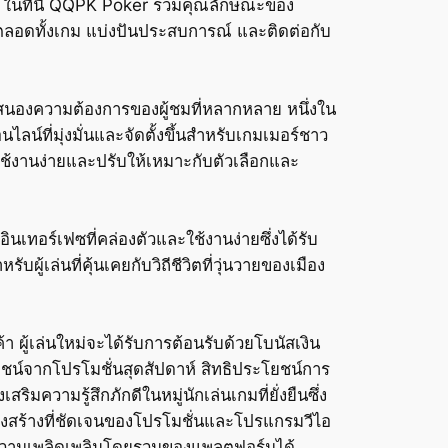
ร์ ในที่นี้ QQPK Poker รวมคุณลักษณะของ
ตลอดทั้งเกม แบ่งปันประสบการณ์ และติดต่อกับ
ตอบสนองความต้องการของผู้ชมที่หลากหลาย หนึ่งใน
ี่มุ่งมั่นและจัดตั้งขึ้นสําหรับเกมเมอร์ชาว
กใช้งานง่ายและปรับให้เหมาะกับตัวเลือกและ
อินเทอร์เฟซที่คล่องตัวและใช้งานง่ายซึ่งได้รับ
ู้เล่นที่คุ้นเคยกับวิถีชีวิตที่วุ่นวายของเมือง
ผู้เล่นใหม่จะได้รับการต้อนรับด้วยโบนัสเงิน
ยชน์จากโปรโมชั่นสุดสัปดาห์ สิทธิประโยชน์การ
ริมความรู้สึกภักดีในหมู่นักเล่นเกมที่ยั่งยืนซึ่ง
รงสร้างที่ชัดเจนของโปรโมชั่นและโปรแกรมวีไอ
พิ่มความเพลิดเพลินโดยรวมของแพลตฟอร์มได้