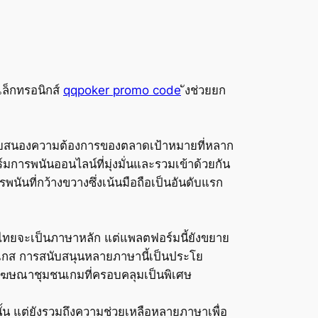
ิเล็กทรอนิกส์
qqpoker promo code
ังช่วยยก
ื่อตอบสนองความต้องการของตลาดเป้าหมายที่หลาก
ารพนันออนไลน์ที่มุ่งมั่นและรวมเข้าด้วยกัน
นันที่กว้างขวางซึ่งเน้นมือถือเป็นอันดับแรก
ษาไทยจะเป็นภาษาหลัก แต่แพลตฟอร์มนี้ยังขยาย
ตุเกส การสนับสนุนหลายภาษานี้เป็นประโย
นการโฆษณาชุมชนเกมที่ครอบคลุมเป็นพิเศษ
้น แต่ยังรวมถึงความช่วยเหลือหลายภาษาเพื่อ