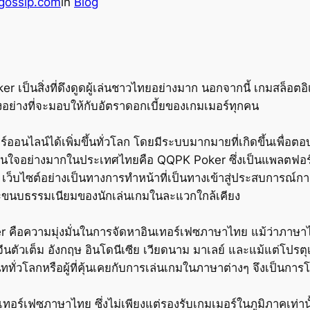
gossip.com
in
Blog
ker เป็นสิ่งที่ดึงดูดผู้เล่นชาวไทยอย่างมาก นอกจากนี้ เกมสล็อตอ
งอย่างที่จะมอบให้กับอัตราดอกเบี้ยของเกมเมอร์ทุกคน
กอร์ออนไลน์ได้เพิ่มขึ้นทั่วโลก โดยมีระบบมากมายที่เกิดขึ้นเพ
สนใจอย่างมากในประเทศไทยคือ QQPK Poker ซึ่งเป็นแพลตฟอร์มก
ว็บไซต์อย่างเป็นทางการทําหน้าที่เป็นทางเข้าสู่ประสบการณ์การพ
ละขนบธรรมเนียมของนักเล่นเกมในละแวกใกล้เคียง
oker คือความมุ่งมั่นในการจัดหาอินเทอร์เฟซภาษาไทย แม้ว่าภา
ีนตัวเต็ม อังกฤษ อินโดนีเซีย เวียดนาม มาเลย์ และแม้แต่โปร
นสนิททั่วโลกหรือผู้ที่คุ้นเคยกับการเล่นเกมในภาษาต่างๆ จึงเป็
ร์เฟซภาษาไทย ซึ่งไม่เพียงแต่รองรับเกมเมอร์ในภูมิภาคเท่านั