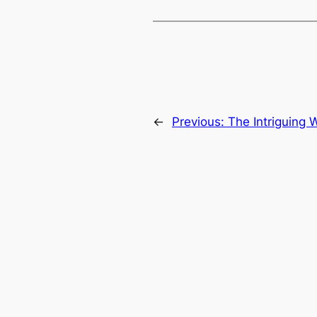
←
Previous:
The Intriguing W