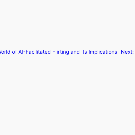
orld of AI-Facilitated Flirting and its Implications
Next