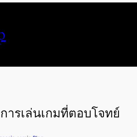
p
รเล่นเกมที่ตอบโจทย์