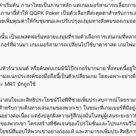
าเริ่มต้น ภาษาไทยเป็นภาษาหลัก แต่เกมเมอร์สามารถเลือกภาษาจ
ษานี้ทําให้ QQPK Poker เป็นตัวเลือกที่สะดุดตาสําหรับการเล่นเ
ช่วยเพิ่มคุณค่าให้กับชุมชนและปรับปรุงแง่มุมทางสังคมของเกมอ
ท่านั้น เป็นแพลตฟอร์มหลายแง่มุมที่รวมตัวเลือกการเล่นเกมที่
กเกอร์ที่ผ่านมา เกมเมอร์สามารถเปลี่ยนไปใช้บาคาร่าสด เกมไพ
ัวร์นาเมนต์ หรือค้นพบเกมมินิโป๊กเกอร์มากมาย ทั้งหมดนี้อยู่ในส
ามอเนกประสงค์ของมือถือนี้เป็นตัวเปลี่ยนเกม โดยเฉพาะอย่างยิ่งสําห
ะ MRT มักถูกใช้
น่าสนใจและสิทธิประโยชน์วีไอพีที่ช่วยเพิ่มประสบการณ์โดยรวม
ศสําหรับการเดินทางเล่นเกมของพวกเขา ในขณะที่เกมเมอร์ที่มีอยู
นอย่างต่อเนื่อง แต่ยังปลูกฝังความรู้สึกมุ่งมั่นในหมู่ผู้เล่นระยะ
นเกมของพวกเขา โครงสร้างที่ชัดเจนของโปรโมชั่นและโปรแกรมวี
ประโยชน์ที่มอบให้พวกเขาอย่างถ่องแท้ และสามารถเพิ่มประสิทธิ