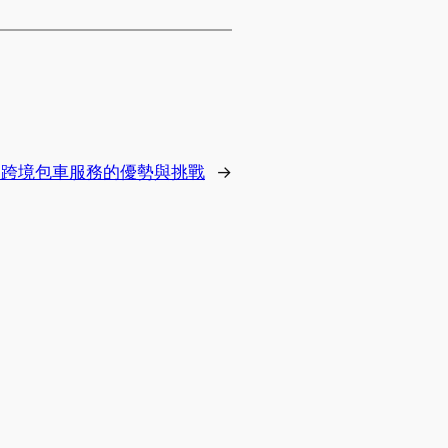
:
跨境包車服務的優勢與挑戰
→