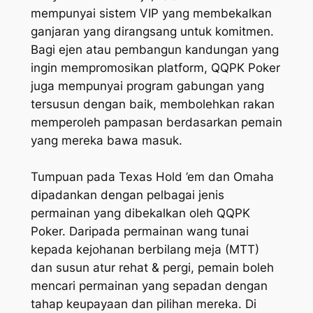
mempunyai sistem VIP yang membekalkan
ganjaran yang dirangsang untuk komitmen.
Bagi ejen atau pembangun kandungan yang
ingin mempromosikan platform, QQPK Poker
juga mempunyai program gabungan yang
tersusun dengan baik, membolehkan rakan
memperoleh pampasan berdasarkan pemain
yang mereka bawa masuk.
Tumpuan pada Texas Hold ’em dan Omaha
dipadankan dengan pelbagai jenis
permainan yang dibekalkan oleh QQPK
Poker. Daripada permainan wang tunai
kepada kejohanan berbilang meja (MTT)
dan susun atur rehat & pergi, pemain boleh
mencari permainan yang sepadan dengan
tahap keupayaan dan pilihan mereka. Di