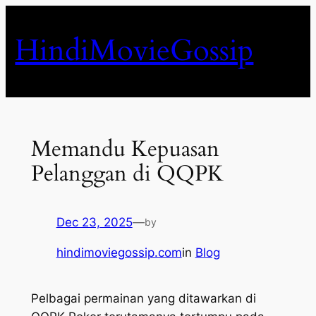
Skip
to
HindiMovieGossip
content
Memandu Kepuasan
Pelanggan di QQPK
Dec 23, 2025
—
by
hindimoviegossip.com
in
Blog
Pelbagai permainan yang ditawarkan di