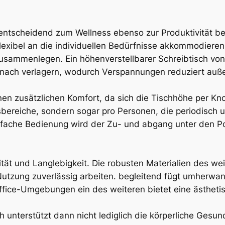
t entscheidend zum Wellness ebenso zur Produktivität be
exibel an die individuellen Bedürfnisse akkommodieren l
Zusammenlegen. Ein höhenverstellbarer Schreibtisch von
 nach verlagern, wodurch Verspannungen reduziert auß
fnen zusätzlichen Komfort, da sich die Tischhöhe per Kn
tsbereiche, sondern sogar pro Personen, die periodisch 
nfache Bedienung wird der Zu- und abgang unter den P
ität und Langlebigkeit. Die robusten Materialien des we
 Nutzung zuverlässig arbeiten. begleitend fügt umherw
fice-Umgebungen ein des weiteren bietet eine ästheti
h unterstützt dann nicht lediglich die körperliche Gesun