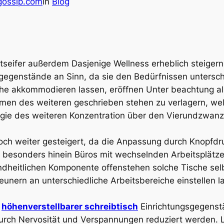
gossip.com
in
Blog
beitseifer außerdem Dasjenige Wellness erheblich steige
sgegenstände an Sinn, da sie den Bedürfnissen untersc
Höhe akkommodieren lassen, eröffnen Unter beachtung a
mmen des weiteren geschrieben stehen zu verlagern, wel
gie des weiteren Konzentration über den Vierundzwanz
och weiter gesteigert, da die Anpassung durch Knopfdr
st besonders hinein Büros mit wechselnden Arbeitsplät
ndheitlichen Komponente offenstehen solche Tische sel
geunern an unterschiedliche Arbeitsbereiche einstellen l
n
höhenverstellbarer schreibtisch
Einrichtungsgegenstä
urch Nervosität und Verspannungen reduziert werden. Lan