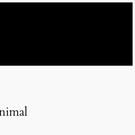
nimal