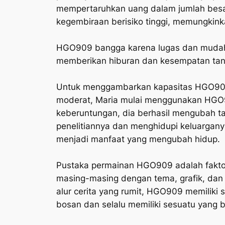
mempertaruhkan uang dalam jumlah besa
kegembiraan berisiko tinggi, memungkin
HGO909 bangga karena lugas dan mudah di
memberikan hiburan dan kesempatan ta
Untuk menggambarkan kapasitas HGO909, 
moderat, Maria mulai menggunakan HGO909,
keberuntungan, dia berhasil mengubah ta
penelitiannya dan menghidupi keluargan
menjadi manfaat yang mengubah hidup.
Pustaka permainan HGO909 adalah faktor
masing-masing dengan tema, grafik, dan 
alur cerita yang rumit, HGO909 memiliki
bosan dan selalu memiliki sesuatu yang b