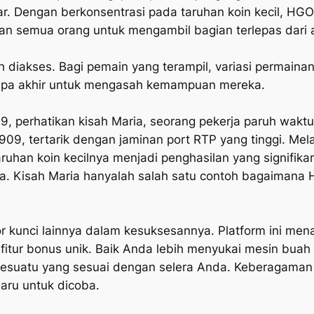
r. Dengan berkonsentrasi pada taruhan koin kecil, H
kan semua orang untuk mengambil bagian terlepas dari
akses. Bagi pemain yang terampil, variasi permainan d
npa akhir untuk mengasah kemampuan mereka.
perhatikan kisah Maria, seorang pekerja paruh waktu
 tertarik dengan jaminan port RTP yang tinggi. Melalu
ruhan koin kecilnya menjadi penghasilan yang signifi
ya. Kisah Maria hanyalah salah satu contoh bagaimana
 kunci lainnya dalam kesuksesannya. Platform ini men
fitur bonus unik. Baik Anda lebih menyukai mesin buah 
 sesuatu yang sesuai dengan selera Anda. Keberagaman
aru untuk dicoba.