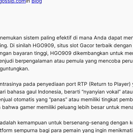
gossip.com
in
Blog
menemukan sistem paling efektif di mana Anda dapat m
ting. Di sinilah HGO909, situs slot Gacor terbaik dengan
engan bayaran tinggi, HGO909 dikembangkan untuk mer
penjudi berpengalaman atau pemula yang mencoba per
guntungkan.
ntrasinya pada penyediaan port RTP (Return to Player) 
dari bahasa gaul Indonesia, berarti “nyanyian vokal” ata
njual otomatis yang “panas” atau memiliki tingkat pe
an bahwa gamer memiliki peluang lebih besar untuk men
 adalah kemampuan untuk bersenang-senang dengan ko
tform sempurna bagi para pemain yang ingin menikmati 