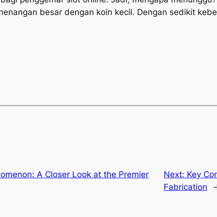
enangan besar dengan koin kecil. Dengan sedikit kebe
omenon: A Closer Look at the Premier
Next:
Key Con
Fabrication