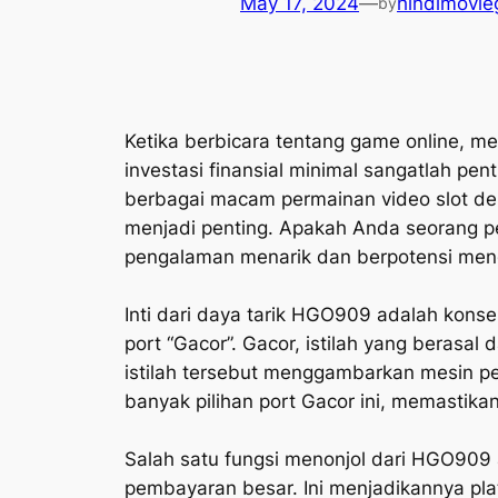
May 17, 2024
—
hindimovie
by
Ketika berbicara tentang game online, 
investasi finansial minimal sangatlah pen
berbagai macam permainan video slot d
menjadi penting. Apakah Anda seorang 
pengalaman menarik dan berpotensi men
Inti dari daya tarik HGO909 adalah konse
port “Gacor”. Gacor, istilah yang berasal 
istilah tersebut menggambarkan mesin pe
banyak pilihan port Gacor ini, memastik
Salah satu fungsi menonjol dari HGO909
pembayaran besar. Ini menjadikannya pla