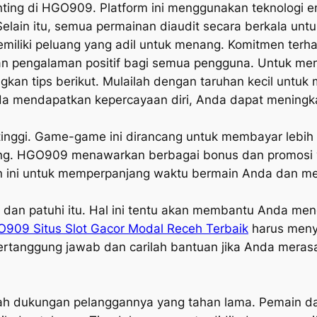
ting di HGO909. Platform ini menggunakan teknologi en
Selain itu, semua permainan diaudit secara berkala un
miliki peluang yang adil untuk menang. Komitmen terh
pengalaman positif bagi semua pengguna. Untuk mend
an tips berikut. Mulailah dengan taruhan kecil untuk
a mendapatkan kepercayaan diri, Anda dapat meningka
inggi. Game-game ini dirancang untuk membayar lebih 
ng. HGO909 menawarkan berbagai bonus dan promosi 
 ini untuk memperpanjang waktu bermain Anda dan m
an patuhi itu. Hal ini tentu akan membantu Anda menge
909 Situs Slot Gacor Modal Receh Terbaik
harus meny
ertanggung jawab dan carilah bantuan jika Anda mera
lah dukungan pelanggannya yang tahan lama. Pemain d