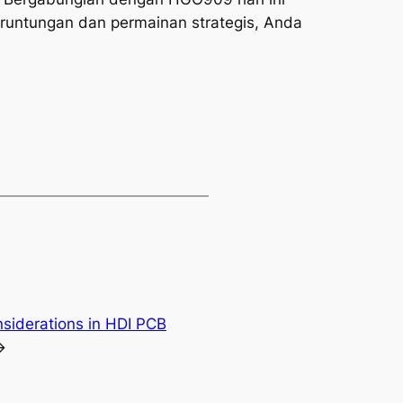
runtungan dan permainan strategis, Anda
siderations in HDI PCB
→