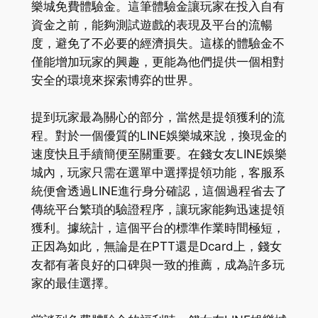
樂城免費體驗金。這筆體驗金讓玩家在投入自有
資金之前，能夠測試遊戲的表現及平台的流暢
度，避免了不必要的經濟損失。這樣的體驗金不
僅能增加玩家的興趣，更能為他們提供一個相對
安全的環境來探索博弈的世界。
提到玩家最為關心的部分，當然是提領獲利的流
程。對於一個優質的LINE娛樂城來說，換現金的
速度快且手續簡便至關重要。在錢女友LINE娛樂
城內，玩家只需在選單中選擇提領功能，客服系
統便會透過LINE進行身分確認，這個過程省去了
傳統平台繁瑣的驗證程序，讓玩家能夠迅速提領
獲利。據統計，這個平台的標準作業時間極短，
正因為如此，無論是在PTT還是Dcard上，錢女
友都有著良好的口碑與一致的推薦，成為許多玩
家的最佳選擇。