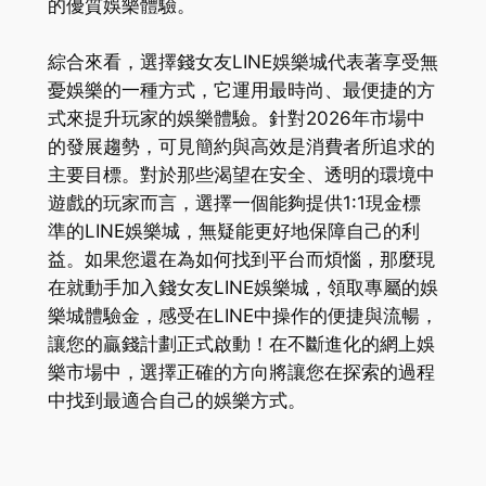
的優質娛樂體驗。
綜合來看，選擇錢女友LINE娛樂城代表著享受無
憂娛樂的一種方式，它運用最時尚、最便捷的方
式來提升玩家的娛樂體驗。針對2026年市場中
的發展趨勢，可見簡約與高效是消費者所追求的
主要目標。對於那些渴望在安全、透明的環境中
遊戲的玩家而言，選擇一個能夠提供1:1現金標
準的LINE娛樂城，無疑能更好地保障自己的利
益。如果您還在為如何找到平台而煩惱，那麼現
在就動手加入錢女友LINE娛樂城，領取專屬的娛
樂城體驗金，感受在LINE中操作的便捷與流暢，
讓您的贏錢計劃正式啟動！在不斷進化的網上娛
樂市場中，選擇正確的方向將讓您在探索的過程
中找到最適合自己的娛樂方式。