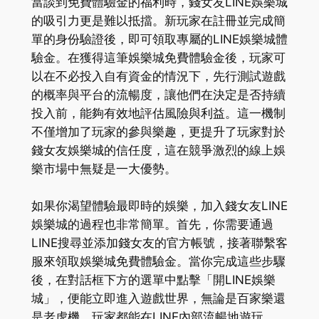
當談到免費體驗金的福利時，錢女友LINE娛樂城
的吸引力更是難以抵擋。新玩家在註冊並完成簡
單的身份驗證後，即可領取專屬的LINE娛樂城體
驗金。在獲得這筆娛樂城免費體驗金後，玩家可
以在不必投入自有資金的情況下，先行測試遊戲
的概率與平台的流暢度，讓他們在決定是否持續
投入前，能夠有效地評估風險與利益。這一機制
不僅增加了玩家的參與樂趣，更提升了玩家對於
錢女友娛樂城的信任度，這在競爭激烈的線上娛
樂市場中無疑是一大優勢。
如果你渴望體驗最即時的娛樂，加入錢女友LINE
娛樂城的過程也非常簡單。首先，你需要通過
LINE搜尋並添加錢女友的官方帳號，接著聯繫客
服來領取娛樂城免費體驗金。當你完成這些步驟
後，在對話框下方的選單中點擊「開LINE娛樂
城」，便能立即進入遊戲世界，無論是百家樂還
是老虎機，玩家都能在LINE內部流暢地遊玩。