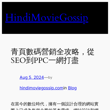
Skip
to
HindiMovieGossip
content
青頁數碼營銷全攻略，從
SEO到PPC一網打盡
Aug 5, 2024
—
by
hindimoviegossip.com
in
Blog
在當今的數位時代，擁有一個設計合理的網站實