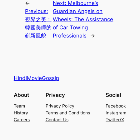
←
Next:
Melbourne’s
Previous:
Guardian Angels on
視界之美：
Wheels: The Assistance
韓國美瞳的
of Car Towing
嶄新風貌
Professionals
→
HindiMovieGossip
About
Privacy
Social
Team
Privacy Policy
Facebook
History
Terms and Conditions
Instagram
Careers
Contact Us
Twitter/X