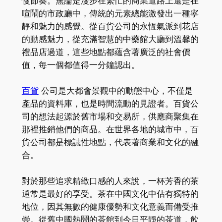
慢節奏。無論是漫步在繁忙的商業道路上還是在
喧鬧的市政廳中，傳統的元素總能激發出一種寧
靜和魅力的感覺。從百貨公司的永恆氣派到花店
的動感魅力，從充滿智慧的中藥館大廳到溫馨的
禮品店過道，這些地點都蘊含著廣泛的社會價
值，每一個都值得一分鐘認出。
百貨
公司是大都會景觀中的動態中心，不僅是
產品的資料庫，也是時間流動的見證者。百貨公
司的想法起源於舊市場和交易所，供應商聚集在
那裡推銷他們的商品。在世界各地的城市中，百
貨公司都是標誌性地點，代表著商業和文化的融
合。
對於那些追求精緻口感的人來說，一杯芳香的茶
通常是最好的享受。茶在中國文化中佔有獨特的
地位，因其無數的健康優勢和文化意義而備受推
崇。從舊中國熱鬧的茶館到今日平靜的茶道，飲