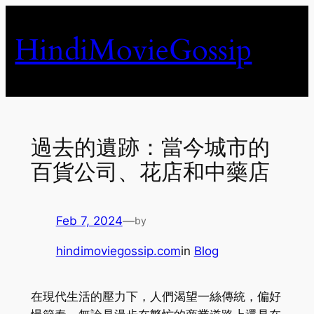
Skip
to
HindiMovieGossip
content
過去的遺跡：當今城市的
百貨公司、花店和中藥店
Feb 7, 2024
—
by
hindimoviegossip.com
in
Blog
在現代生活的壓力下，人們渴望一絲傳統，偏好