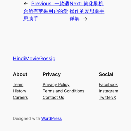
←
Previous:
一款适
Next:
简化刷机
合所有苹果用户的爱
操作的爱思助手
思助手
详解
→
HindiMovieGossip
About
Privacy
Social
Team
Privacy Policy
Facebook
History
Terms and Conditions
Instagram
Careers
Contact Us
Twitter/X
Designed with
WordPress