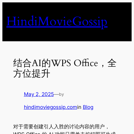
Skip
to
HindiMovieGossip
content
结合AI的WPS Office，全
方位提升
May 2, 2025
—
by
hindimoviegossip.com
in
Blog
对于需要创建引人入胜的讨论内容的用户，