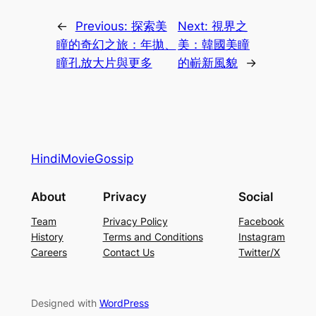
←
Previous:
探索美
Next:
視界之
瞳的奇幻之旅：年拋、
美：韓國美瞳
瞳孔放大片與更多
的嶄新風貌
→
HindiMovieGossip
About
Privacy
Social
Team
Privacy Policy
Facebook
History
Terms and Conditions
Instagram
Careers
Contact Us
Twitter/X
Designed with
WordPress