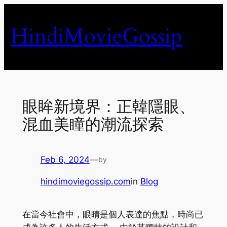
Skip
to
HindiMovieGossip
content
眼眸新境界：正韓隱眼、
混血美瞳的潮流探索
Feb 6, 2024
—
by
hindimoviegossip.com
in
Blog
在當今社會中，眼睛是個人表達的焦點，時尚已