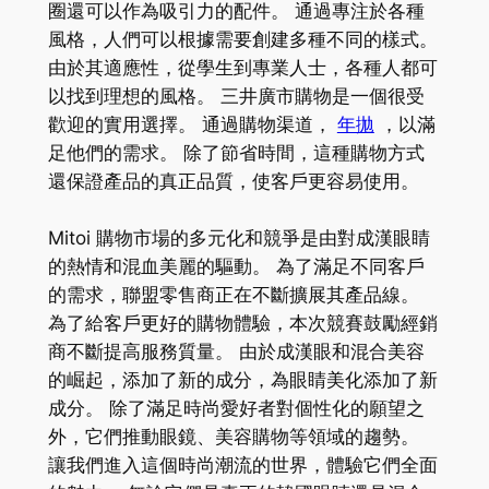
圈還可以作為吸引力的配件。 通過專注於各種
風格，人們可以根據需要創建多種不同的樣式。
由於其適應性，從學生到專業人士，各種人都可
以找到理想的風格。 三井廣市購物是一個很受
歡迎的實用選擇。 通過購物渠道，
年拋
，以滿
足他們的需求。 除了節省時間，這種購物方式
還保證產品的真正品質，使客戶更容易使用。
Mitoi 購物市場的多元化和競爭是由對成漢眼睛
的熱情和混血美麗的驅動。 為了滿足不同客戶
的需求，聯盟零售商正在不斷擴展其產品線。
為了給客戶更好的購物體驗，本次競賽鼓勵經銷
商不斷提高服務質量。 由於成漢眼和混合美容
的崛起，添加了新的成分，為眼睛美化添加了新
成分。 除了滿足時尚愛好者對個性化的願望之
外，它們推動眼鏡、美容購物等領域的趨勢。
讓我們進入這個時尚潮流的世界，體驗它們全面