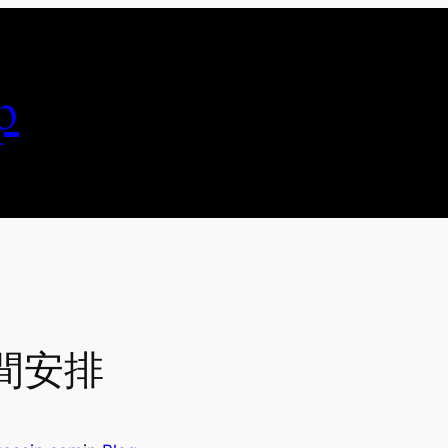
p
間安排