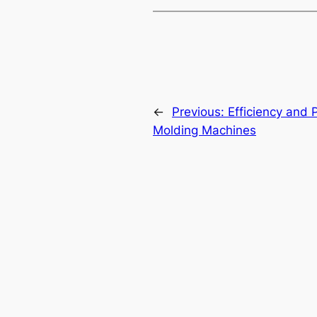
←
Previous:
Efficiency and 
Molding Machines