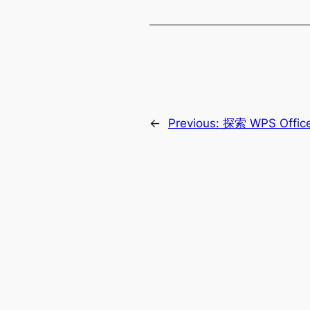
←
Previous:
探索 WPS Off